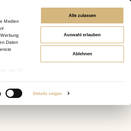
Alle zulassen
le Medien
ir
Auswahl erlauben
, Werbung
ren Daten
ienste
Ablehnen
ind, wie Sie
g
Details zeigen