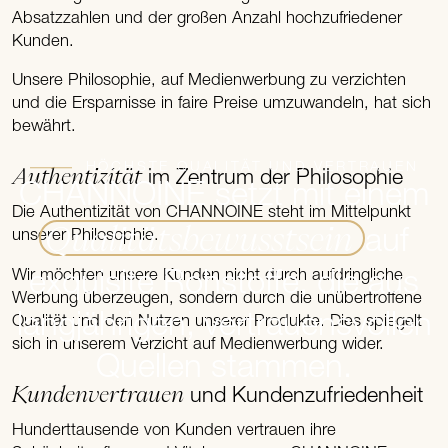
Absatzzahlen und der großen Anzahl hochzufriedener
Kunden.
Unsere Philosophie, auf Medienwerbung zu verzichten
und die Ersparnisse in faire Preise umzuwandeln, hat sich
bewährt.
HÖCHSTE QUALITÄT UND VERTRAUEN
Authentizität
im Zentrum der Philosophie
CHANNOINE setzt mit einem
Die Authentizität von CHANNOINE steht im Mittelpunkt
Qualitätsbewusstsein
auf
unserer Philosophie.
Wir möchten unsere Kunden nicht durch aufdringliche
exquisite Rohstoffe, die aus
Werbung überzeugen, sondern durch die unübertroffene
langjährigen, vertrauensvollen
Qualität und den Nutzen unserer Produkte. Dies spiegelt
sich in unserem Verzicht auf Medienwerbung wider.
Quellen stammen.
Kundenvertrauen
und Kundenzufriedenheit
Hunderttausende von Kunden vertrauen ihre