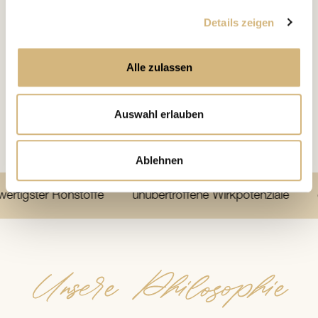
Details zeigen
Alle zulassen
Auswahl erlauben
Ablehnen
er Rohstoffe
unübertroffene Wirkpotenziale
einmal
Unsere Philosophie