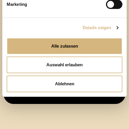
Marketing
2.
Eine perfekte Einheit
: unsere Beauty-Profis
+ DU!
Details zeigen
Nur wenige Klicks im Hautcheck liefern Dir alle Antworten,
die Du brauchst, um Deine Haut optimal zu pflegen und
Alle zulassen
zu verwöhnen.
Immer dabei: hochinteressante Infos & Tipps, mit denen
Auswahl erlauben
Du Dich noch wohler fühlst, in Deiner Haut!
Ablehnen
Jetzt Deine individuelle Hautbildanalyse
starten