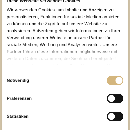
Gleichgewicht bringen.
Diese Webseite verwendet Cookies
Wir verwenden Cookies, um Inhalte und Anzeigen zu
personalisieren, Funktionen für soziale Medien anbieten
zu können und die Zugriffe auf unsere Website zu
analysieren. Außerdem geben wir Informationen zu Ihrer
WARUM EINE HAUTBILDANALYSE
MACHEN?
Verwendung unserer Website an unsere Partner für
Deine Vorteile
der CHANNOINE
soziale Medien, Werbung und Analysen weiter. Unsere
Partner führen diese Informationen möglicherweise mit
Online-Hautbildanalyse
weiteren Daten zusammen, die Sie ihnen bereitgestellt
haben oder die sie im Rahmen Ihrer Nutzung der Dienste
1.
gesammelt haben.
Einwilligungsauswahl
Notwendig
Hautanalyse-Erfahrung!
Über 40 Jahre
Erfahren Sie in unserer
Datenschutzrichtlinie
und im
Die jahrzehntelange Praxis hat gezeigt: Es gibt viel mehr
Impressum
mehr darüber, wer wir sind, wie Sie uns
Präferenzen
Hauttypen als nur „trocken“, „fettig“ und „Mischhaut“.
kontaktieren können und wie wir personenbezogene
Daten verarbeiten.
Das Problem: Je länger eine Haut nicht typgerecht
Statistiken
behandelt wird, desto weiter verstärken sich negative
Hautbildeinflüsse!