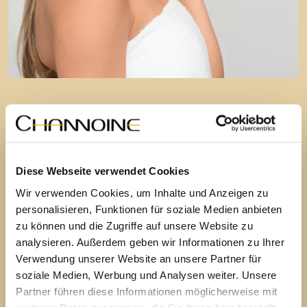
FIND YOUR MATCH
analysieren
Jetzt Hautbild
!
Diese Webseite verwendet Cookies
Nimm Dir ein paar Minuten Zeit für Deine webbasierte
Wir verwenden Cookies, um Inhalte und Anzeigen zu
Hautbildanalyse und finde heraus, welche Pflege
personalisieren, Funktionen für soziale Medien anbieten
punktgenau zu Dir passt.
zu können und die Zugriffe auf unsere Website zu
analysieren. Außerdem geben wir Informationen zu Ihrer
Verwendung unserer Website an unsere Partner für
Zur Hautbildanalyse
soziale Medien, Werbung und Analysen weiter. Unsere
Partner führen diese Informationen möglicherweise mit