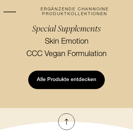
ERGÄNZENDE CHANNOINE
PRODUKTKOLLEKTIONEN
Special Supplements
Special Supplements
Skin Emotion
Skin Emotion
CCC Vegan Formulation
CCC Vegan Formulation
Alle Produkte entdecken
Nach oben