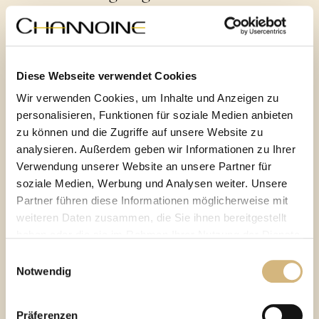
Ein besonderer Fokus von SKIN EXCELLENCE liegt bei
den Synergieeffekten mit der Komplementärserie
SPECIAL SUPPLEMENTS. Deshalb eignen sich alle
Präparate der SPECIAL SUPPLEMENTS-Serie ideal zur
Diese Webseite verwendet Cookies
Systempflege, bei der sich alle Wirksubstanzen
gegenseitig ergänzen und steigern. Für strahlende
Wir verwenden Cookies, um Inhalte und Anzeigen zu
Augenblicke Tag für Tag.
personalisieren, Funktionen für soziale Medien anbieten
zu können und die Zugriffe auf unsere Website zu
analysieren. Außerdem geben wir Informationen zu Ihrer
CHANNOINE SKIN EXCELLENCE
Verwendung unserer Website an unsere Partner für
natürliche Schönheit
Wertvoll für die
soziale Medien, Werbung und Analysen weiter. Unsere
Deiner Haut
Partner führen diese Informationen möglicherweise mit
weiteren Daten zusammen, die Sie ihnen bereitgestellt
haben oder die sie im Rahmen Ihrer Nutzung der Dienste
Regeneration bis auf die Zellebene
gesammelt haben.
Einwilligungsauswahl
Notwendig
Erfahren Sie in unserer
Datenschutzrichtlinie
und im
Impressum
mehr darüber, wer wir sind, wie Sie uns
Ein einmaliges Pflegeerlebnis
Präferenzen