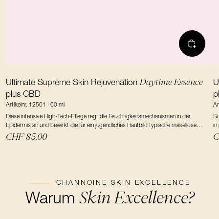
Daytime Essence
Ultimate Supreme Skin Rejuvenation
U
plus CBD
p
Artikelnr. 12501 · 60 ml
Ar
Diese intensive High-Tech-Pflege regt die Feuchtigkeitsmechanismen in der
Sc
Epidermis an und bewirkt die für ein jugendliches Hautbild typische makellose
in
Ausstrahlung und Vitalität.
Ag
CHF 85.00
C
CHANNOINE SKIN EXCELLENCE
Skin Excellence?
Warum