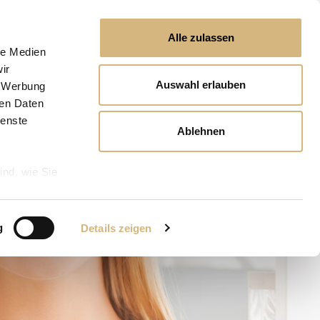
Alle zulassen
le Medien
ir
Auswahl erlauben
, Werbung
ren Daten
ienste
Ablehnen
ind, wie Sie
g
Details zeigen