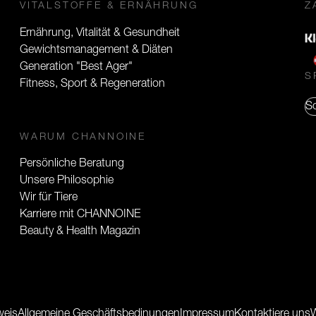
VITALSTOFFE & ERNÄHRUNG
Z
Ernährung, Vitalität & Gesundheit
Gewichtsmanagement & Diäten
Generation "Best Ager"
S
Fitness, Sport & Regeneration
S
WARUM CHANNOINE
Persönliche Beratung
Unsere Philosophie
Wir für Tiere
Karriere mit CHANNOINE
Beauty & Health Magazin
weis
Allgemeine Geschäftsbedinungen
Impressum
Kontaktiere uns
W