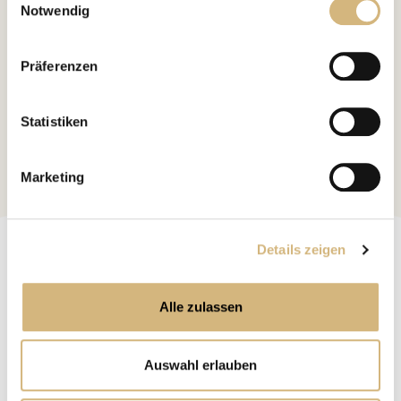
Notwendig
Erfahren Sie in unserer
Datenschutzrichtlinie
und im
Anfrage absenden
Impressum
mehr darüber, wer wir sind, wie Sie uns
Präferenzen
kontaktieren können und wie wir personenbezogene
Daten verarbeiten.
*Pflichtfelder
Statistiken
Marketing
Nach oben
Channoine
Details zeigen
Culture.
Cosmetic
Alle zulassen
Auswahl erlauben
Beratung
Kostenlose
Jetzt Termin vereinbaren