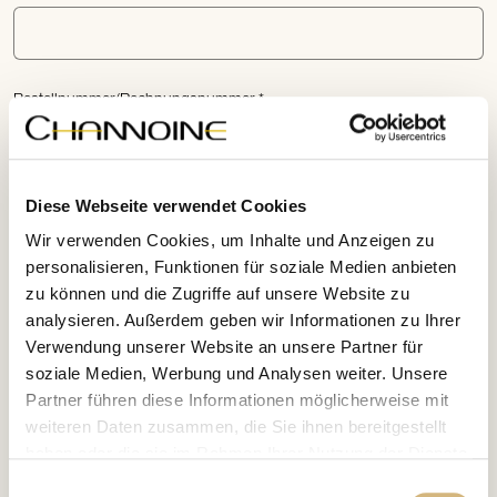
Bestellnummer/Rechnungsnummer
Diese Webseite verwendet Cookies
Angaben zum widerrufenen Vertrag oder Produkt
Wir verwenden Cookies, um Inhalte und Anzeigen zu
personalisieren, Funktionen für soziale Medien anbieten
zu können und die Zugriffe auf unsere Website zu
analysieren. Außerdem geben wir Informationen zu Ihrer
Verwendung unserer Website an unsere Partner für
soziale Medien, Werbung und Analysen weiter. Unsere
Partner führen diese Informationen möglicherweise mit
weiteren Daten zusammen, die Sie ihnen bereitgestellt
Ich bestätige, die
Datenschutzbestimmungen
gelesen
haben oder die sie im Rahmen Ihrer Nutzung der Dienste
und verstanden zu haben.
gesammelt haben.
Einwilligungsauswahl