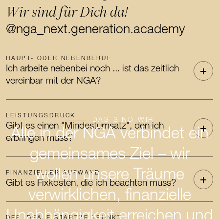
Wir sind für Dich da!
@nga_next.generation.academy
HAUPT- ODER NEBENBERUF
Ich arbeite nebenbei noch ... ist das zeitlich
vereinbar mit der NGA?
LEISTUNGSDRUCK
DAS SIND WIR
Gibt es einen "Mindestumsatz", den ich
Alle in der NGA verbindet ein
erbringen muss?
gemeinsames Ziel – wir
wollen unsere Träume
FINANZIELLER AUFWAND
Gibt es Fixkosten, die ich beachten muss?
verwirklichen, finanzielle
Unabhängigkeit erreichen und
DER IDEALE STARTZEITPUNKT