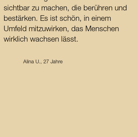
sichtbar zu machen, die berühren und
l
bestärken. Es ist schön, in einem
s
Umfeld mitzuwirken, das Menschen
g
wirklich wachsen lässt.
m
I
Alina U., 27 Jahre
e
d