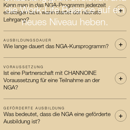
Kann man in das NGA-Programm jederzeit
die Work-Life Balance auf ein
einsteigen bzw. wann startet der nächste
Lehrgang?
neues Niveau heben.
AUSBILDUNGSDAUER
Wie lange dauert das NGA-Kursprogramm?
VORAUSSETZUNG
Ist eine Partnerschaft mit CHANNOINE
Voraussetzung für eine Teilnahme an der
NGA?
GEFÖRDERTE AUSBILDUNG
Was bedeutet, dass die NGA eine geförderte
Ausbildung ist?