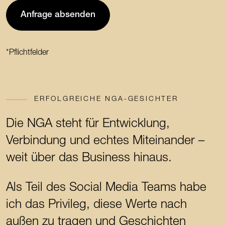
Anfrage absenden
*Pflichtfelder
ERFOLGREICHE NGA-GESICHTER
Die NGA steht für Entwicklung,
A
Verbindung und echtes Miteinander –
b
weit über das Business hinaus.
s
Als Teil des Social Media Teams habe
D
ich das Privileg, diese Werte nach
s
außen zu tragen und Geschichten
A