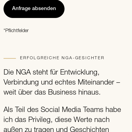
Anfrage absenden
*Pflichtfelder
ERFOLGREICHE NGA-GESICHTER
Die NGA steht für Entwicklung,
A
Verbindung und echtes Miteinander –
b
weit über das Business hinaus.
s
Als Teil des Social Media Teams habe
D
ich das Privileg, diese Werte nach
s
außen zu tragen und Geschichten
A