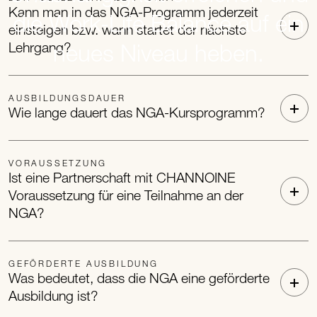
Kann man in das NGA-Programm jederzeit
die Work-Life Balance auf ein
einsteigen bzw. wann startet der nächste
Lehrgang?
neues Niveau heben.
AUSBILDUNGSDAUER
Wie lange dauert das NGA-Kursprogramm?
VORAUSSETZUNG
Ist eine Partnerschaft mit CHANNOINE
Voraussetzung für eine Teilnahme an der
NGA?
GEFÖRDERTE AUSBILDUNG
Was bedeutet, dass die NGA eine geförderte
Ausbildung ist?