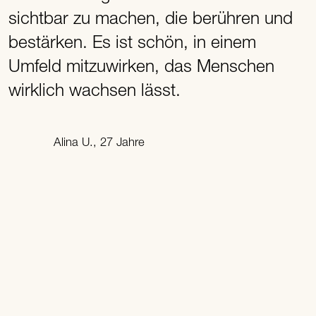
sichtbar zu machen, die berühren und
l
bestärken. Es ist schön, in einem
s
Umfeld mitzuwirken, das Menschen
g
wirklich wachsen lässt.
m
I
Alina U., 27 Jahre
e
d