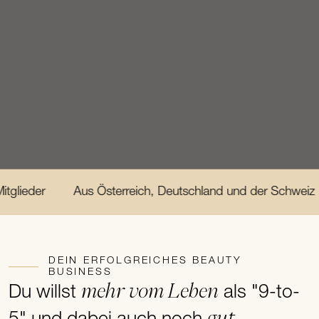
Aus Österreich, Deutschland und der Schweiz
Im Alt
DEIN ERFOLGREICHES BEAUTY
BUSINESS
mehr vom Leben
Du willst
als "9-to-
gut