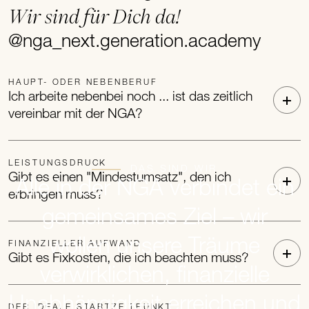
Wir sind für Dich da!
@nga_next.generation.academy
HAUPT- ODER NEBENBERUF
Ich arbeite nebenbei noch ... ist das zeitlich
vereinbar mit der NGA?
LEISTUNGSDRUCK
DAS SIND WIR
Gibt es einen "Mindestumsatz", den ich
Alle in der NGA verbindet ein
erbringen muss?
gemeinsames Ziel – wir
wollen unsere Träume
FINANZIELLER AUFWAND
Gibt es Fixkosten, die ich beachten muss?
verwirklichen, finanzielle
Unabhängigkeit erreichen und
DER IDEALE STARTZEITPUNKT