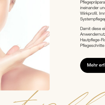
Pflegepräpara
ineinander un
Wirkprofil. I
Systempflegep
Damit diese e
Anwendernutze
Hautpflege-Ro
Pflegeschritte
Mehr er