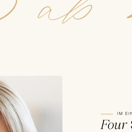
55
ab
IM E
Four