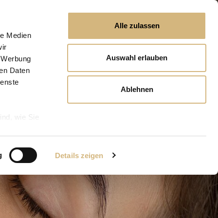
Alle zulassen
le Medien
ir
Auswahl erlauben
, Werbung
ren Daten
ienste
Ablehnen
ind, wie Sie
g
Details zeigen