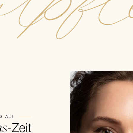
tpfl
S ALT
ns
-Zeit