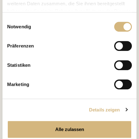
weiteren Daten zusammen, die Sie ihnen bereitgestellt
haben oder die sie im Rahmen Ihrer Nutzung der Dienste
gesammelt haben.
Einwilligungsauswahl
Notwendig
Erfahren Sie in unserer
Datenschutzrichtlinie
und im
Impressum
mehr darüber, wer wir sind, wie Sie uns
Präferenzen
kontaktieren können und wie wir personenbezogene
Daten verarbeiten.
Statistiken
Marketing
FIND YOUR MATCH
analysieren
Jetzt Hautbild
!
Details zeigen
Nimm Dir ein paar Minuten Zeit für Deine webbasierte
Hautbildanalyse und finde heraus, welche Pflege
Alle zulassen
punktgenau zu Dir passt.