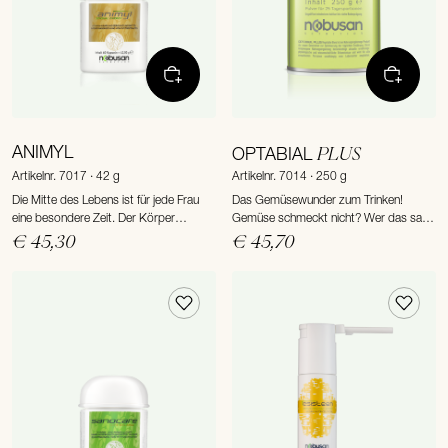
ANIMYL
PLUS
OPTABIAL
Artikelnr. 7017 · 42 g
Artikelnr. 7014 · 250 g
Die Mitte des Lebens ist für jede Frau
Das Gemüsewunder zum Trinken!
eine besondere Zeit. Der Körper
Gemüse schmeckt nicht? Wer das sagt,
verändert sich, genauso wie Ziele und
hat OPTABIAL Plus noch nicht probiert!
€ 45,30
€ 45,70
Werte. Was den meisten Frauen in den
18 vitalstoffreiche Gemüse- und
Wechseljahren zu schaffen macht, ist die
Algensorten entfalten in diesem auch für
neue hormonelle Situation, die
Kinder wertvollen Drink ihre vielfältigen
verwirrende Veränderungen ...
Wirkungen.