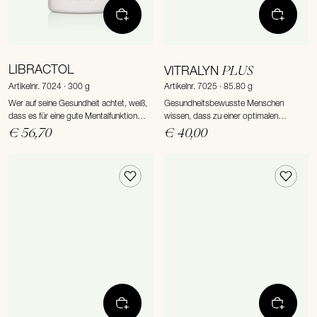
LIBRACTOL
PLUS
VITRALYN
Artikelnr. 7024 · 300 g
Artikelnr. 7025 · 85.80 g
Wer auf seine Gesundheit achtet, weiß,
Gesundheitsbewusste Menschen
dass es für eine gute Mentalfunktion
wissen, dass zu einer optimalen
besonders auf gesunde Gefäße
Lebensweise eine solide
€ 56,70
€ 40,00
ankommt. Nur so bleiben wir bis ins
Grundversorgung mit Vitalstoffen
hohe Alter fit im Kopf und stark im
gehört. Das Beste und Genussvollste
Herzen.
ist natürlich, täglich marktfrisches Obst
und Gemüse auf den Tisch zu bringen
und das nach ernährungsw