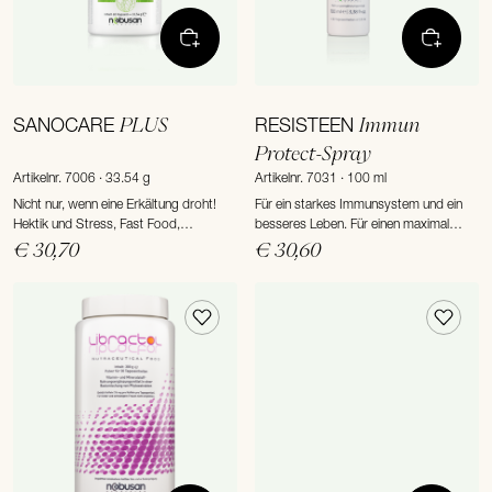
PLUS
Immun
SANOCARE
RESISTEEN
Protect-Spray
Artikelnr. 7006 · 33.54 g
Artikelnr. 7031 · 100 ml
Nicht nur, wenn eine Erkältung droht!
Für ein starkes Immunsystem und ein
Hektik und Stress, Fast Food,
besseres Leben. Für einen maximal
nasskaltes Wetter und kranke
unkomplizierten Vitalstoff-Boost haben
€ 30,70
€ 30,60
Mitmenschen erhöhen das Risiko für
wir RESISTEEN entwickelt: einen
Infekte dramatisch.
Comfort-Spray mit vielen wertvollen
Ingredienzen aus der Natur.