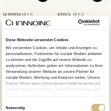
PLUS
PLUS
NUPREM
IFEROL
Artikelnr. 7015 · 1,000 g
Artikelnr. 7011 · 28.80 g
Schlank, fit und schön mit dem 3-
Schutz für das ganze Jahr, um vor der
Säulen-Konzept! Wohl jeder wünscht
alljährlichen Grippewelle, aber auch
sich das, was der Volksmund die
unangenehmen „Jahreszeiten-Übeln“
€ 95,20
€ 31,10
Diese Webseite verwendet Cookies
„schlanke Linie“ nennt.
wie Heuschnupfen & Co. gefeit zu sein.
Wir verwenden Cookies, um Inhalte und Anzeigen zu
personalisieren, Funktionen für soziale Medien anbieten
zu können und die Zugriffe auf unsere Website zu
analysieren. Außerdem geben wir Informationen zu Ihrer
Verwendung unserer Website an unsere Partner für
soziale Medien, Werbung und Analysen weiter. Unsere
Partner führen diese Informationen möglicherweise mit
weiteren Daten zusammen, die Sie ihnen bereitgestellt
haben oder die sie im Rahmen Ihrer Nutzung der Dienste
gesammelt haben.
Einwilligungsauswahl
Notwendig