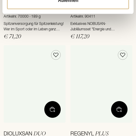
Ablehnen
COROPTYN
"Energie und
Jubiläumsset
Regeneration in Balance"
Artikelnr. 70000 · 189 g
Artikelnr. 90411
Spitzenversorgung für Spitzenleistung!
Exklusives NOBUSAN-
Wer im Sport oder im Leben ganz
Jubiläumsset "Energie und
allgemein alles gibt, der muss seinem
Regeneration in Balance" zum
€ 71,20
€ 117,20
Körper auch mehr geben als nur
Jubiläumspreis Wir feiern 25 Jahre
Nährstoffe aus Apfel, Brot und
NOBUSAN Nutrition!
Mandelkern.
DUO
PLUS
DIOLUXSAN
REGENYL