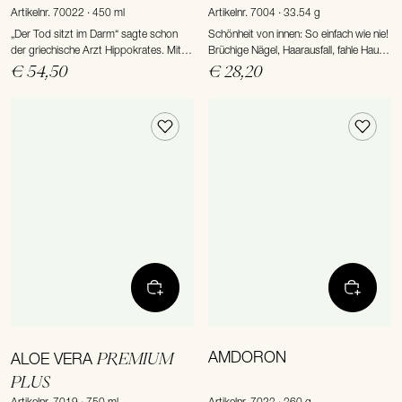
Artikelnr. 70022 · 450 ml
Artikelnr. 7004 · 33.54 g
„Der Tod sitzt im Darm“ sagte schon
Schönheit von innen: So einfach wie nie!
der griechische Arzt Hippokrates. Mit
Brüchige Nägel, Haarausfall, fahle Haut?
dem Spezial-Duo DIOLUXSAN Plus und
Dagegen gibt es REGENYL Plus! Was
€ 54,50
€ 28,20
DIOLUXSAN Living Microorganism
unsere schützende Hülle nämlich zum
setzt NOBUSAN-Nutrition auf ein
Schönsein braucht, sind Vitalstoffe der
gesundes Verdauungssystem als
Extraklasse.
Grundpfeiler eines stabilen Organismus.
PREMIUM
AMDORON
ALOE VERA
PLUS