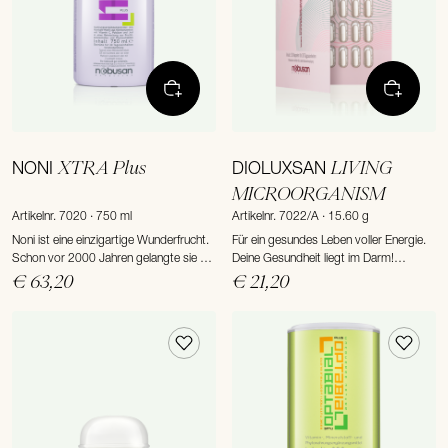
XTRA Plus
LIVING
NONI
DIOLUXSAN
MICROORGANISM
Artikelnr. 7020 · 750 ml
Artikelnr. 7022/A · 15.60 g
Noni ist eine einzigartige Wunderfrucht.
Für ein gesundes Leben voller Energie.
Schon vor 2000 Jahren gelangte sie mit
Deine Gesundheit liegt im Darm!
polynesischen Handelstreibenden nach
Aktuelle Studien belegen eindrucksvoll,
€ 63,20
€ 21,20
Hawaii, wo Heilkundige sie nicht
dass die Wirkweise guter
umsonst „Frucht der Götter“ nannten.
Darmbakterien für unser Wohlbefinden
weit das übersteigt, was bisher bekannt
war.