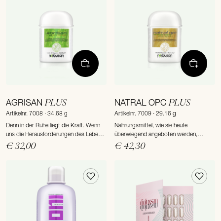
PLUS
PLUS
AGRISAN
NATRAL OPC
Artikelnr. 7008 · 34.68 g
Artikelnr. 7009 · 29.16 g
Denn in der Ruhe liegt die Kraft. Wenn
Nahrungsmittel, wie sie heute
uns die Herausforderungen des Lebens
überwiegend angeboten werden,
überrollen, ist es besonders wichtig,
enthalten kaum noch Vitamine,
€ 32,00
€ 42,30
wieder zur Ruhe zu kommen und
Fertiggerichte sowieso nicht, zum Sport
erholsamen Schlaf zu finden.
an der frischen Luft bleibt oft keine Zeit
und Dauerstress nagt an den Nerven.