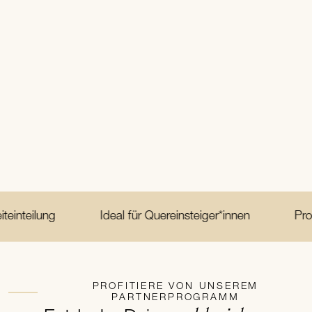
g
Ideal für Quereinsteiger*innen
Produkt- und
PROFITIERE VON UNSEREM
PARTNERPROGRAMM