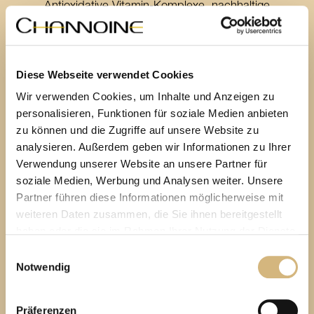
Antioxidative Vitamin-Komplexe, nachhaltige
Hydratisierungskomplexe und sanfte Phyto-Öle bewahren
die Haut bis in die tiefen Strukturen vor Zellalterung.
Diese Webseite verwendet Cookies
Wir verwenden Cookies, um Inhalte und Anzeigen zu
Einmalige
Pflegeerlebnisse
personalisieren, Funktionen für soziale Medien anbieten
„Mal schnell duschen“ war gestern – SKIN EMOTION-
zu können und die Zugriffe auf unsere Website zu
gepflegt beginnt der Tag wie im Spa! Erlebe einmalig edle
analysieren. Außerdem geben wir Informationen zu Ihrer
Beauty-Essenzen mit sensationeller Wirkung und einem
Verwendung unserer Website an unsere Partner für
einzigartigen Wohlfühlpotenzial.
soziale Medien, Werbung und Analysen weiter. Unsere
Partner führen diese Informationen möglicherweise mit
Die Körperpflege mit mehr als nur
weiteren Daten zusammen, die Sie ihnen bereitgestellt
haben oder die sie im Rahmen Ihrer Nutzung der Dienste
einem Hauch Luxus
gesammelt haben.
Einwilligungsauswahl
Notwendig
Erfahren Sie in unserer
Datenschutzrichtlinie
und im
Effektive Spezialprodukte
Impressum
mehr darüber, wer wir sind, wie Sie uns
Präferenzen