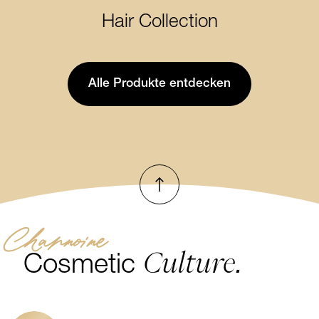
Sun Collection
Hair Collection
Hair Collection
Alle Produkte entdecken
Nach oben
Channoine
Culture.
Cosmetic