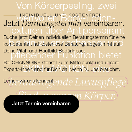
Von Körperpeeling, zwei
INDIVIDUELL UND KOSTENFREI
wertvollen Body-Lotion-
Beratungstermin
Jetzt
vereinbaren.
Texturen über Antiperspirant
Buche jetzt Deinen individuellen Beratungstermin für eine
bis hin zu erfrischender und
kompetente und kostenlose Beratung, abgestimmt auf
Deine Vital- und Hautbild-Bedürfnisse.
pflegender Fußlotion bietet
Bei CHANNOINE stehst Du im Mittelpunkt und unsere
eine
SKIN EMOTION
Expert/-innen sind für Dich da, wenn Du uns brauchst.
herausragende Luxuspflege
Lernen wir uns kennen!
für den ganzen Körper.
Jetzt Termin vereinbaren