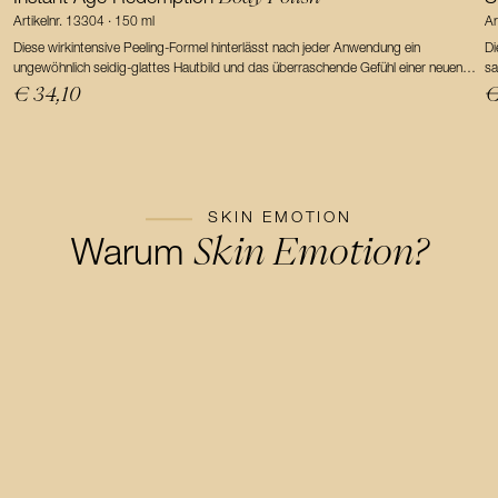
Artikelnr. 13304 · 150 ml
Ar
Diese wirkintensive Peeling-Formel hinterlässt nach jeder Anwendung ein
Di
ungewöhnlich seidig-glattes Hautbild und das überraschende Gefühl einer neuen
sa
Jugendlichkeit. Die Einzigartigkeit dieser Verwöhntextur ist die Verbindung einer ...
Pflegeer
€ 34,10
€
Ha
SKIN EMOTION
Skin Emotion?
Warum