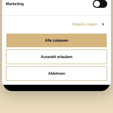
Marketing
2.
Eine perfekte Einheit
: unsere Beauty-Profis
+ DU!
Details zeigen
Nur wenige Klicks im Hautcheck liefern Dir alle Antworten,
die Du brauchst, um Deine Haut optimal zu pflegen und
Alle zulassen
zu verwöhnen.
Immer dabei: hochinteressante Infos & Tipps, mit denen
Auswahl erlauben
Du Dich noch wohler fühlst, in Deiner Haut!
Ablehnen
Jetzt Deine individuelle Hautbildanalyse
starten