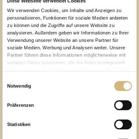
Gleichgewicht bringen.
Diese Webseite verwendet Cookies
Wir verwenden Cookies, um Inhalte und Anzeigen zu
personalisieren, Funktionen für soziale Medien anbieten
zu können und die Zugriffe auf unsere Website zu
analysieren. Außerdem geben wir Informationen zu Ihrer
WARUM EINE HAUTBILDANALYSE
MACHEN?
Verwendung unserer Website an unsere Partner für
Deine Vorteile
der CHANNOINE
soziale Medien, Werbung und Analysen weiter. Unsere
Partner führen diese Informationen möglicherweise mit
Online-Hautbildanalyse
weiteren Daten zusammen, die Sie ihnen bereitgestellt
haben oder die sie im Rahmen Ihrer Nutzung der Dienste
1.
gesammelt haben.
Einwilligungsauswahl
Notwendig
Hautanalyse-Erfahrung!
Über 40 Jahre
Erfahren Sie in unserer
Datenschutzrichtlinie
und im
Die jahrzehntelange Praxis hat gezeigt: Es gibt viel mehr
Impressum
mehr darüber, wer wir sind, wie Sie uns
Präferenzen
Hauttypen als nur „trocken“, „fettig“ und „Mischhaut“.
kontaktieren können und wie wir personenbezogene
Daten verarbeiten.
Das Problem: Je länger eine Haut nicht typgerecht
Statistiken
behandelt wird, desto weiter verstärken sich negative
Hautbildeinflüsse!