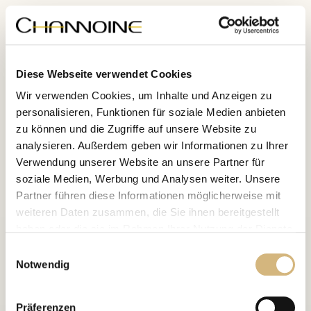
Innovation
Die
CCC zeichnet sich durch innovative Anti-Pollution-
Diese Webseite verwendet Cookies
(Feinstaub) Additive aus. Eine vegane System-High-End-
Pflege, die allen Facetten der Hautalterung entgegenwirkt
Wir verwenden Cookies, um Inhalte und Anzeigen zu
und umweltbedingte Hautbelastungen neutralisiert.
personalisieren, Funktionen für soziale Medien anbieten
zu können und die Zugriffe auf unsere Website zu
analysieren. Außerdem geben wir Informationen zu Ihrer
Verwendung unserer Website an unsere Partner für
soziale Medien, Werbung und Analysen weiter. Unsere
Partner führen diese Informationen möglicherweise mit
weiteren Daten zusammen, die Sie ihnen bereitgestellt
haben oder die sie im Rahmen Ihrer Nutzung der Dienste
gesammelt haben.
Einwilligungsauswahl
Notwendig
Erfahren Sie in unserer
Datenschutzrichtlinie
und im
Impressum
mehr darüber, wer wir sind, wie Sie uns
Präferenzen