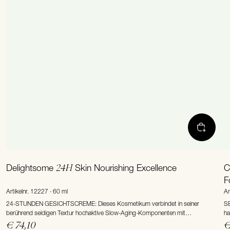
24H
Delightsome
Skin Nourishing Excellence
C
F
Artikelnr. 12227 · 60 ml
Ar
24-STUNDEN GESICHTSCREME: Dieses Kosmetikum verbindet in seiner
SE
berührend seidigen Textur hochaktive Slow-Aging-Komponenten mit
ha
regenerierenden Tiefenmoisturizern, speziellen Probiotik-Additiven und einem
er
€ 74,10
€