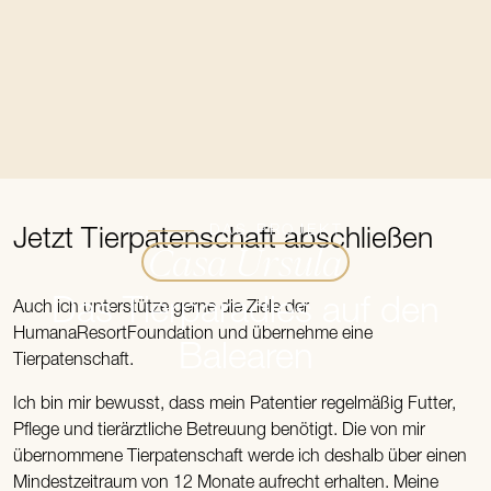
Zum Beginn des Sliders springen
DAS PROJEKT
Jetzt Tierpatenschaft abschließen
Casa Ursula
Das Tierparadies auf den
Auch ich unterstütze gerne die Ziele der
HumanaResortFoundation und übernehme eine
Balearen
Tierpatenschaft.
Ich bin mir bewusst, dass mein Patentier regelmäßig Futter,
Pflege und tierärztliche Betreuung benötigt. Die von mir
übernommene Tierpatenschaft werde ich deshalb über einen
Mindestzeitraum von 12 Monate aufrecht erhalten. Meine