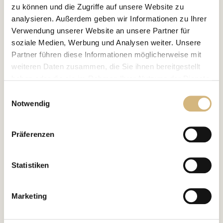
zu können und die Zugriffe auf unsere Website zu
analysieren. Außerdem geben wir Informationen zu Ihrer
Verwendung unserer Website an unsere Partner für
soziale Medien, Werbung und Analysen weiter. Unsere
Partner führen diese Informationen möglicherweise mit
weiteren Daten zusammen, die Sie ihnen bereitgestellt
haben oder die sie im Rahmen Ihrer Nutzung der Dienste
gesammelt haben.
Einwilligungsauswahl
Notwendig
Erfahren Sie in unserer
Datenschutzrichtlinie
und im
Impressum
mehr darüber, wer wir sind, wie Sie uns
Präferenzen
kontaktieren können und wie wir personenbezogene
Daten verarbeiten.
DAS PROJEKT
Statistiken
Casa Ursula
Marketing
Auf Initiative der Tierschutzstiftung "HumanaResort
Foundation" wurde auf der Insel Ibiza ein für die gesamte