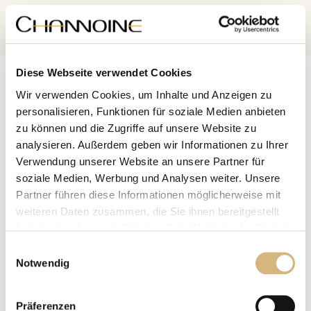
Nach oben
Diese Webseite verwendet Cookies
Channoine
Wir verwenden Cookies, um Inhalte und Anzeigen zu
Culture.
Cosmetic
personalisieren, Funktionen für soziale Medien anbieten
zu können und die Zugriffe auf unsere Website zu
analysieren. Außerdem geben wir Informationen zu Ihrer
Verwendung unserer Website an unsere Partner für
Beratung
soziale Medien, Werbung und Analysen weiter. Unsere
Kostenlose
Partner führen diese Informationen möglicherweise mit
Jetzt Termin vereinbaren
weiteren Daten zusammen, die Sie ihnen bereitgestellt
haben oder die sie im Rahmen Ihrer Nutzung der Dienste
gesammelt haben.
Hautbildanalyse
Einwilligungsauswahl
Online
Notwendig
Jetzt analysieren
Erfahren Sie in unserer
Datenschutzrichtlinie
und im
Impressum
mehr darüber, wer wir sind, wie Sie uns
Präferenzen