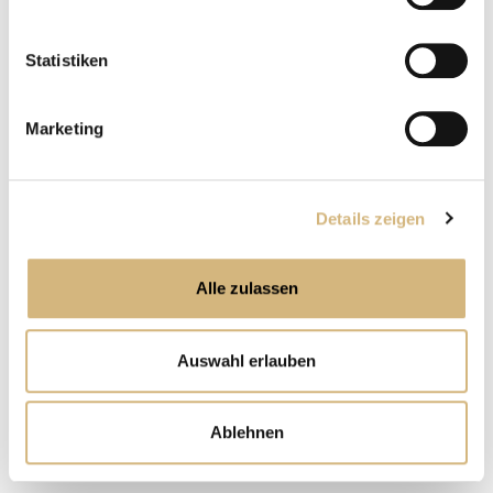
kontaktieren können und wie wir personenbezogene
Magazin
Beauty & Health
Daten verarbeiten.
Jetzt kostenlos abonnieren
Statistiken
Marketing
Deine Karriere
mit CHANNOINE
Jetzt durchstarten
Details zeigen
Versand
Gratis
ab 100€
Alles zu Versand und Retouren
Alle zulassen
Sicheres Zahlen
Auswahl erlauben
mit SSL
Alles zu den Zahlungsmöglichkeiten
Ablehnen