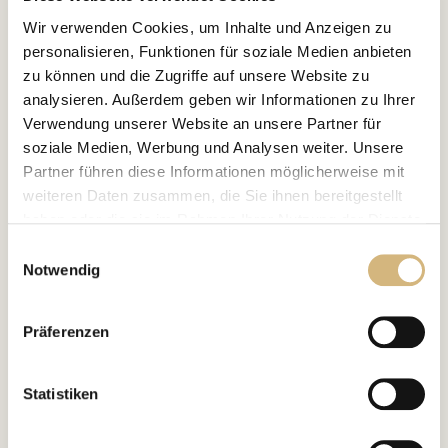
Das Channoine
Systempflegekonzept
Wir verwenden Cookies, um Inhalte und Anzeigen zu
personalisieren, Funktionen für soziale Medien anbieten
zu können und die Zugriffe auf unsere Website zu
analysieren. Außerdem geben wir Informationen zu Ihrer
Verwendung unserer Website an unsere Partner für
CHANNOINE
Das Besondere am
soziale Medien, Werbung und Analysen weiter. Unsere
Hautpflegekonzept
Partner führen diese Informationen möglicherweise mit
weiteren Daten zusammen, die Sie ihnen bereitgestellt
haben oder die sie im Rahmen Ihrer Nutzung der Dienste
BEAUTY"
"WE CREATE
gesammelt haben.
Einwilligungsauswahl
Notwendig
Weil wir Schönheit und Hautgesundheit ganzheitlich
Erfahren Sie in unserer
Datenschutzrichtlinie
und im
denken, klinkt sich jedes einzelne CHANNOINE-
Impressum
mehr darüber, wer wir sind, wie Sie uns
Pflegepräparat direkt in den natürlichen Hautstoffwechsel
Präferenzen
kontaktieren können und wie wir personenbezogene
ein und unterstützt die Zellstruktur bei ihren vielfältigen,
Daten verarbeiten.
regenerativen Aufgaben:
Statistiken
Ausscheidung von Stoffwechselprodukten und
Ablagerungen