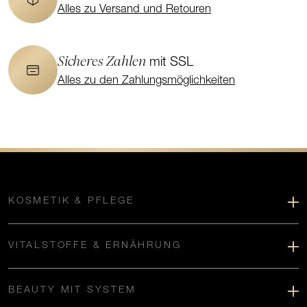
Alles zu Versand und Retouren
Sicheres Zahlen
mit SSL
Alles zu den Zahlungsmöglichkeiten
KOSMETIK & PFLEGE
VITALSTOFFE & ERNÄHRUNG
BEAUTY MIT SYSTEM