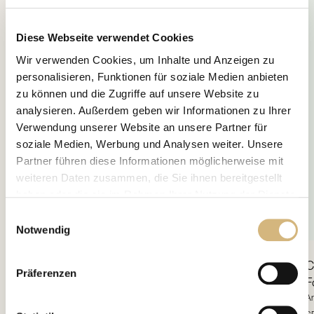
Diese Webseite verwendet Cookies
Wir verwenden Cookies, um Inhalte und Anzeigen zu
personalisieren, Funktionen für soziale Medien anbieten
zu können und die Zugriffe auf unsere Website zu
analysieren. Außerdem geben wir Informationen zu Ihrer
Verwendung unserer Website an unsere Partner für
soziale Medien, Werbung und Analysen weiter. Unsere
Partner führen diese Informationen möglicherweise mit
weiteren Daten zusammen, die Sie ihnen bereitgestellt
haben oder die sie im Rahmen Ihrer Nutzung der Dienste
gesammelt haben.
Einwilligungsauswahl
Notwendig
Erfahren Sie in unserer
Datenschutzrichtlinie
und im
Impressum
mehr darüber, wer wir sind, wie Sie uns
Day Shield
Multi Benefit
Prime-Creation Vegan
C
Präferenzen
kontaktieren können und wie wir personenbezogene
Formulation
F
Daten verarbeiten.
Artikelnr. 12220 · 60 ml
Ar