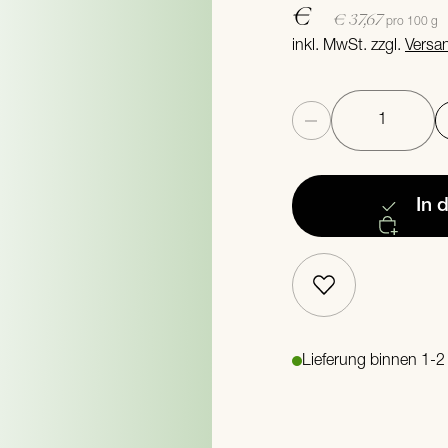
€
€ 37,67
pro 100 g
inkl. MwSt. zzgl.
Versa
Anzahl
In 
Lieferung binnen 1-