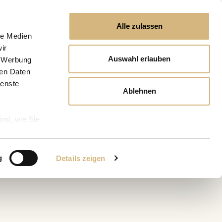
Alle zulassen
le Medien
ir
Auswahl erlauben
, Werbung
ren Daten
ienste
Ablehnen
ind, wie Sie
g
Details zeigen