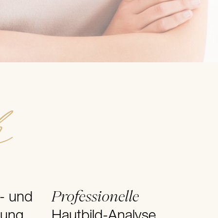
h
Professionelle
l- und
tung
Hautbild-Analyse