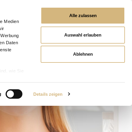
Alle zulassen
le Medien
ir
Auswahl erlauben
, Werbung
ren Daten
ienste
Ablehnen
ind, wie Sie
g
Details zeigen