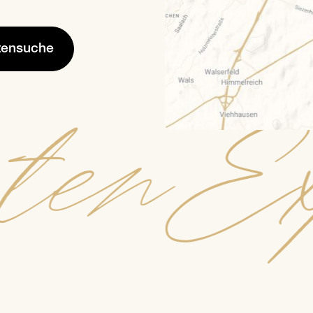
rtensuche
ten
Ex