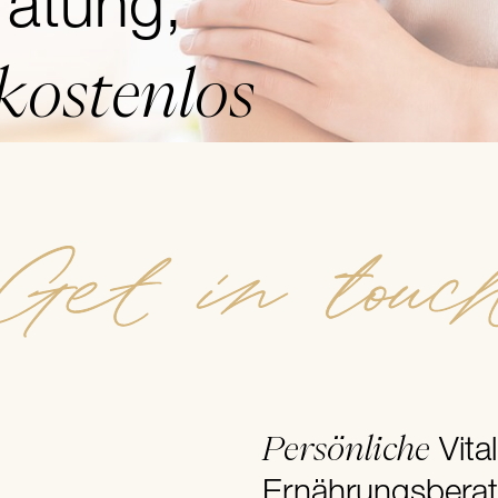
atung,
 kostenlos
Get in touc
Persönliche
Vita
Ernährungsbera