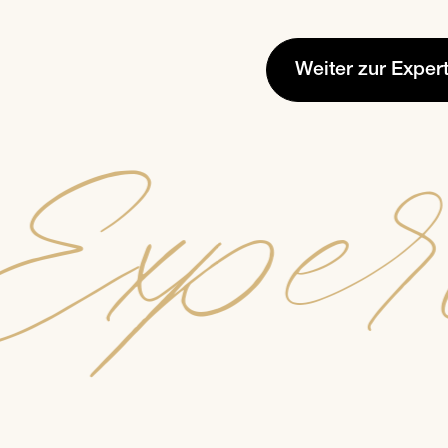
Weiter zur Expe
Exper