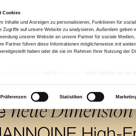
t Cookies
 Inhalte und Anzeigen zu personalisieren, Funktionen für sozia
e Zugriffe auf unsere Website zu analysieren. Außerdem geben w
rwendung unserer Website an unsere Partner für soziale Medien
re Partner führen diese Informationen möglicherweise mit weite
ereitgestellt haben oder die sie im Rahmen Ihrer Nutzung der D
tenschutzrichtlinie
und im
Impressum
mehr darüber, wer wir s
nd wie wir personenbezogene Daten verarbeiten.
Präferenzen
Statistiken
Marketin
neue Dimension
ne
ANNOINE High-E