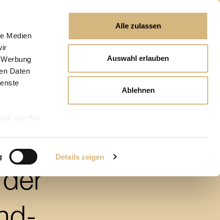
Alle zulassen
le Medien
ir
Auswahl erlauben
, Werbung
ren Daten
ienste
Ablehnen
ind, wie Sie
g
Details zeigen
der
nd-