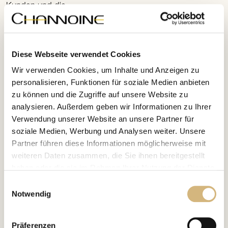
Kunden und die
CBS CHANNOINE Business Systems Aktiengesellschaft
Austrasse 73
Postfach 1
Diese Webseite verwendet Cookies
9490 Vaduz
Wir verwenden Cookies, um Inhalte und Anzeigen zu
Liechtenstein
personalisieren, Funktionen für soziale Medien anbieten
zu können und die Zugriffe auf unsere Website zu
Die vertraglich geschuldete Leistung bestimmt sich nach
analysieren. Außerdem geben wir Informationen zu Ihrer
der getroffenen Vereinbarung, insbesondere nach der
Verwendung unserer Website an unsere Partner für
Versandbestätigung. Die Vereinbarung einer Garantie oder
soziale Medien, Werbung und Analysen weiter. Unsere
die Übernahme eines Beschaffungsrisikos bedarf zu ihrer
Partner führen diese Informationen möglicherweise mit
Wirksamkeit der Schriftform.
weiteren Daten zusammen, die Sie ihnen bereitgestellt
haben oder die sie im Rahmen Ihrer Nutzung der Dienste
PUNKT 7
gesammelt haben.
Versandkosten
Einwilligungsauswahl
Notwendig
Erfahren Sie in unserer
Datenschutzrichtlinie
und im
Die anfallenden Versandkosten werden Dir im
Impressum
mehr darüber, wer wir sind, wie Sie uns
Präferenzen