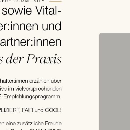
SERE COMMUNITY
sowie Vital-
er:innen und
tner:innen
s der Praxis
fter:innen erzählen über
ive im vielversprechenden
Empfehlungsprogramm.
IZIERT, FAIR und COOL!
n eine zusätzliche Freude