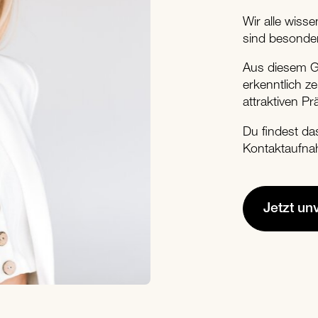
Wir alle wis
sind besonde
Aus diesem G
erkenntlich z
attraktiven P
Du findest da
Kontaktaufna
Jetzt un