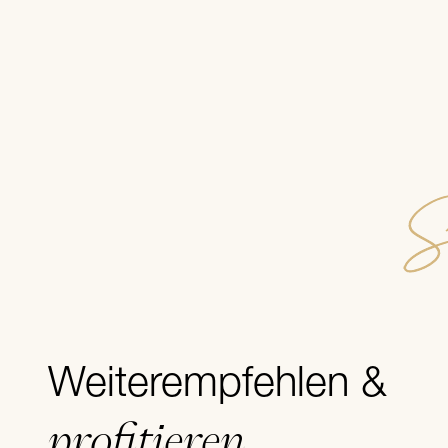
S
Weiterempfehlen &
profitieren
.