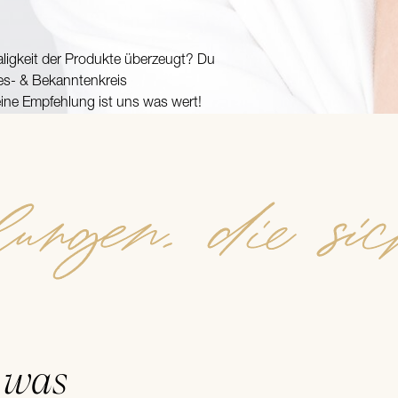
igkeit der Produkte überzeugt? Du
es- & Bekanntenkreis
ine Empfehlung ist uns was wert!
ngen, die si
was
,