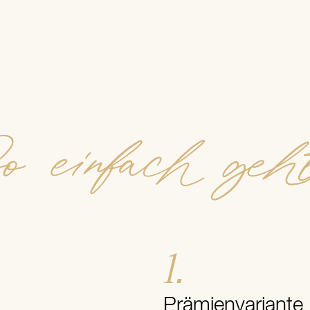
o einfach geht
1.
Prämienvariante