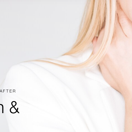
HAFTER
n &