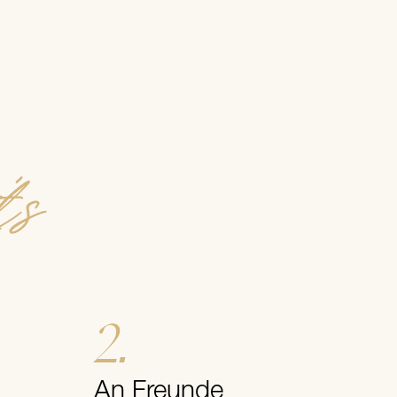
's
2.
An Freunde