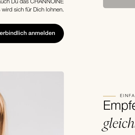
ze auch Du das CHANNOINE
ird sich für Dich lohnen.
verbindlich anmelden
EINF
Empfe
gleich