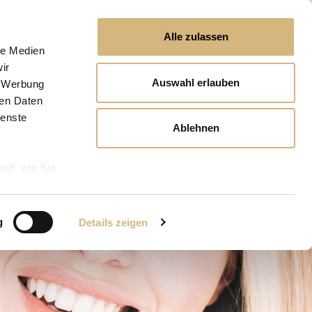
Alle zulassen
le Medien
ir
Auswahl erlauben
, Werbung
ren Daten
ienste
Ablehnen
ind, wie Sie
g
Details zeigen