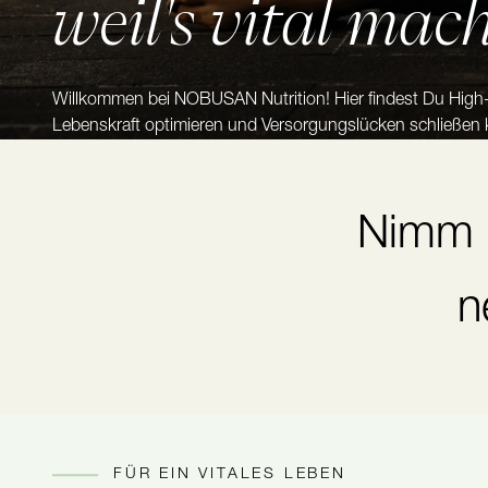
weil's vital mac
Willkommen bei NOBUSAN Nutrition! Hier findest Du High-E
Lebenskraft optimieren und Versorgungslücken schließen k
Nimm D
n
FÜR EIN VITALES LEBEN