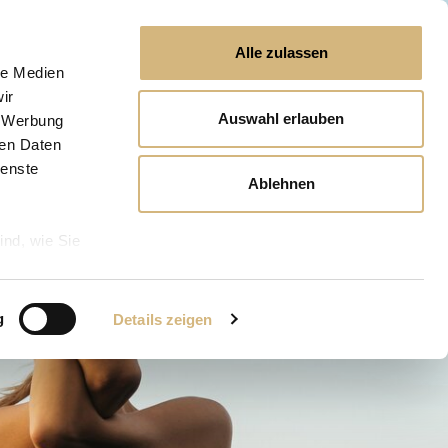
Alle zulassen
le Medien
ir
Auswahl erlauben
, Werbung
ren Daten
ienste
Ablehnen
ind, wie Sie
g
Details zeigen