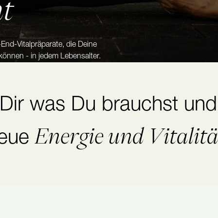
ht
nd-Vitalpräparate, die Deine
önnen - in jedem Lebensalter.
ir was Du brauchst und
Energie und Vitalitä
eue