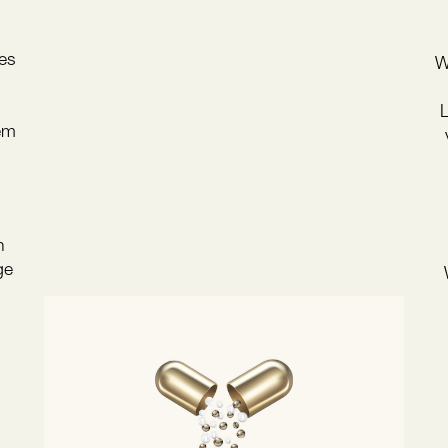
es
W
L
tem
n
ge