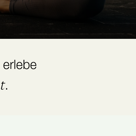
 erlebe
t
.