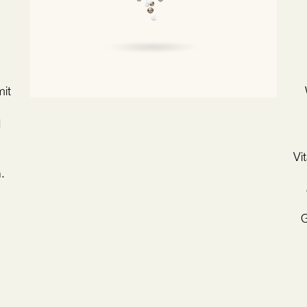
it
d
Vi
.
G