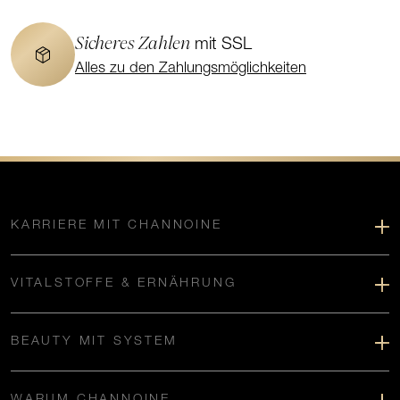
Sicheres Zahlen
mit SSL
Alles zu den Zahlungsmöglichkeiten
KARRIERE MIT CHANNOINE
VITALSTOFFE & ERNÄHRUNG
BEAUTY MIT SYSTEM
WARUM CHANNOINE