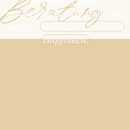
Beratung
entwickelt, sind
dermatologisch getestet und
auch von Friseuren
werden
empfohlen.