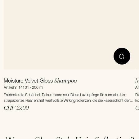
Shampoo
M
Moisture Velvet Gloss
Artikelnr. 14101 · 200 ml
Ar
Entdecke die Schönheit Deiner Haare neu. Diese Luxuspflege für normales bis
Di
strapaziertes Haar enthält wertvollste Wirkingredienzen, die die Faserschicht der
ko
Haare von innen stärken und den Haaren auch bei täglicher Haarwäsche einen
CHF 27.00
C
glamourösen Glanz verl