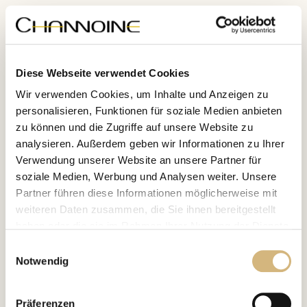
Hohe
Ergiebigkeit
Durch eine ungewöhnliche Wirkstoffdichte benötigst Du
von Shampoo und Conditioner der Glam Style Hair
Diese Webseite verwendet Cookies
Collection jeweils nur geringe Mengen. Es kommt eben
Wir verwenden Cookies, um Inhalte und Anzeigen zu
nicht auf die Menge, sondern auf die Wirkstoffe an!
personalisieren, Funktionen für soziale Medien anbieten
zu können und die Zugriffe auf unsere Website zu
Samt und Seide
analysieren. Außerdem geben wir Informationen zu Ihrer
Haare wie
Verwendung unserer Website an unsere Partner für
soziale Medien, Werbung und Analysen weiter. Unsere
Partner führen diese Informationen möglicherweise mit
2 Pflegeschritte, sensationeller Effekt
weiteren Daten zusammen, die Sie ihnen bereitgestellt
haben oder die sie im Rahmen Ihrer Nutzung der Dienste
gesammelt haben.
Einwilligungsauswahl
Luxus bis in die Haarspitzen
Notwendig
Erfahren Sie in unserer
Datenschutzrichtlinie
und im
Impressum
mehr darüber, wer wir sind, wie Sie uns
Präferenzen