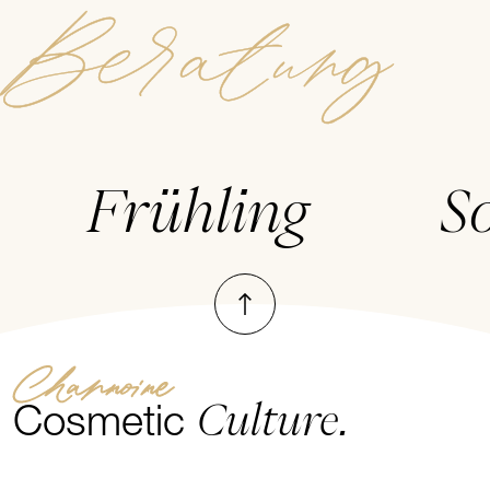
Beratung
Frühling
S
Nach oben
Channoine
Culture.
Cosmetic