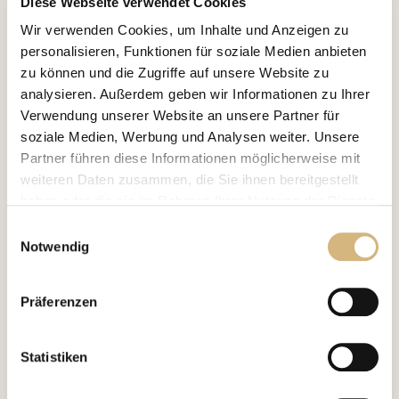
Diese Webseite verwendet Cookies
Wir verwenden Cookies, um Inhalte und Anzeigen zu
personalisieren, Funktionen für soziale Medien anbieten
zu können und die Zugriffe auf unsere Website zu
analysieren. Außerdem geben wir Informationen zu Ihrer
FIND YOUR MATCH
analysieren
Verwendung unserer Website an unsere Partner für
Jetzt Hautbild
!
soziale Medien, Werbung und Analysen weiter. Unsere
Partner führen diese Informationen möglicherweise mit
Nimm Dir ein paar Minuten Zeit für Deine webbasierte
weiteren Daten zusammen, die Sie ihnen bereitgestellt
Hautbildanalyse und finde heraus, welche Pflege
haben oder die sie im Rahmen Ihrer Nutzung der Dienste
punktgenau zu Dir passt.
gesammelt haben.
Einwilligungsauswahl
Notwendig
Erfahren Sie in unserer
Datenschutzrichtlinie
und im
Zur Hautbildanalyse
Impressum
mehr darüber, wer wir sind, wie Sie uns
Präferenzen
kontaktieren können und wie wir personenbezogene
Daten verarbeiten.
Statistiken