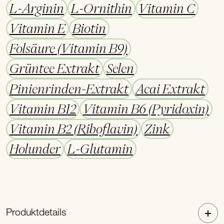
L-Arginin
L-Ornithin
Vitamin C
Vitamin E
Biotin
Folsäure (Vitamin B9)
Grüntee Extrakt
Selen
Pinienrinden-Extrakt
Acai Extrakt
Vitamin B12
Vitamin B6 (Pyridoxin)
Vitamin B2 (Riboflavin)
Zink
Holunder
L-Glutamin
Produktdetails