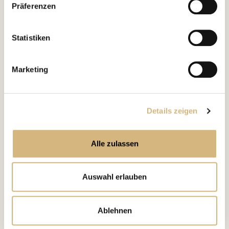
Präferenzen
kontaktieren können und wie wir personenbezogene
Daten verarbeiten.
Statistiken
Marketing
Details zeigen
FIND YOUR MATCH
Alle zulassen
analysieren
Jetzt Hautbild
!
Auswahl erlauben
Nimm Dir ein paar Minuten Zeit für Deine webbasierte
Hautbildanalyse und finde heraus, welche Pflege
punktgenau zu Dir passt.
Ablehnen