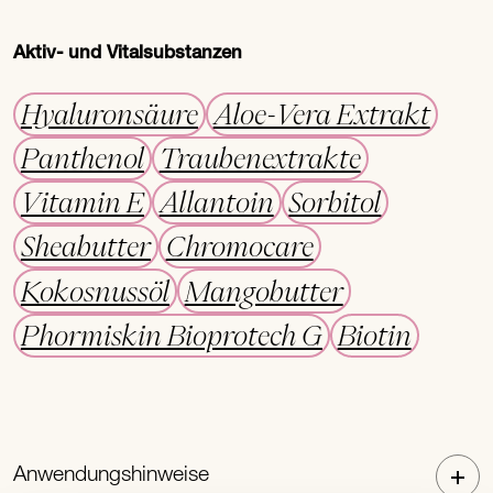
Aktiv- und Vitalsubstanzen
Hyaluronsäure
Aloe-Vera Extrakt
Panthenol
Traubenextrakte
Vitamin E
Allantoin
Sorbitol
Sheabutter
Chromocare
Kokosnussöl
Mangobutter
Phormiskin Bioprotech G
Biotin
Anwendungshinweise