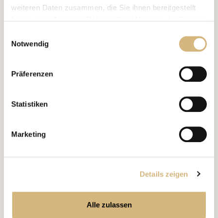
weiteren Daten zusammen, die Sie ihnen bereitgestellt
haben oder die sie im Rahmen Ihrer Nutzung der Dienste
gesammelt haben.
Einwilligungsauswahl
Notwendig
Erfahren Sie in unserer
Datenschutzrichtlinie
und im
Impressum
mehr darüber, wer wir sind, wie Sie uns
Präferenzen
kontaktieren können und wie wir personenbezogene
Daten verarbeiten.
Statistiken
Marketing
Details zeigen
Alle zulassen