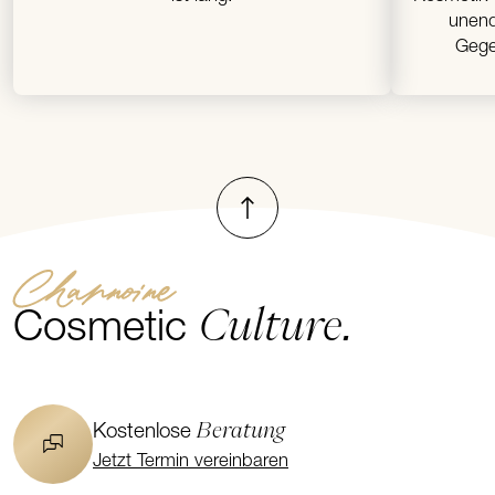
unend
Gege
Nach oben
Channoine
Culture.
Cosmetic
Beratung
Kostenlose
Jetzt Termin vereinbaren