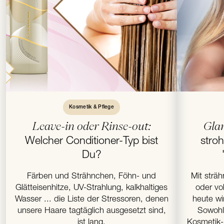
Kosmetik & Pflege
Leave-in oder Rinse-out:
Gla
Welcher Conditioner-Typ bist
stroh
Du?
Färben und Strähnchen, Föhn- und
Mit strä
Glätteisenhitze, UV-Strahlung, kalkhaltiges
oder v
Wasser ... die Liste der Stressoren, denen
heute wi
unsere Haare tagtäglich ausgesetzt sind,
Sowohl
ist lang.
Kosmetik- 