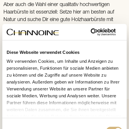
Aber auch die Wahl einer qualitativ hochwertigen
Haarbürste ist essenziell: Setze hier am besten auf
Natur und suche Dir eine gute Holzhaarbürste mit
Wildschweinborsten, auch wenn Du dafür ein paar
Euro mehr investieren musst. Deine Haare, die Deine
gepflegte Erscheinung ganz entscheidend prägen,
werden es Dir mit einem überzeugenden Glanz und
Diese Webseite verwendet Cookies
einer gesunden Haarstruktur danken.
Wir verwenden Cookies, um Inhalte und Anzeigen zu
personalisieren, Funktionen für soziale Medien anbieten
zu können und die Zugriffe auf unsere Website zu
analysieren. Außerdem geben wir Informationen zu Ihrer
Unsere Empfehlung
Verwendung unserer Website an unsere Partner für
soziale Medien, Werbung und Analysen weiter. Unsere
Partner führen diese Informationen möglicherweise mit
weiteren Daten zusammen, die Sie ihnen bereitgestellt
haben oder die sie im Rahmen Ihrer Nutzung der Dienste
gesammelt haben.
Einwilligungsauswahl