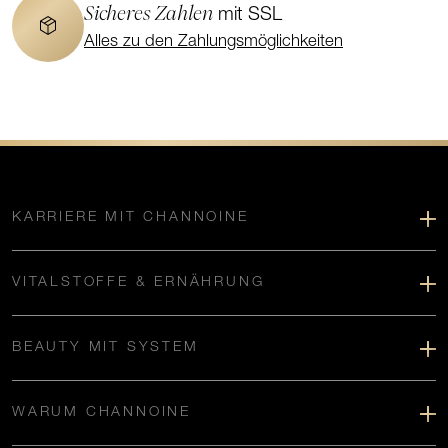
Sicheres Zahlen
mit SSL
Alles zu den Zahlungsmöglichkeiten
KARRIERE MIT CHANNOINE
VITALSTOFFE & ERNÄHRUNG
BEAUTY MIT SYSTEM
WARUM CHANNOINE