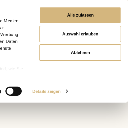
Alle zulassen
le Medien
ir
Auswahl erlauben
, Werbung
ren Daten
ienste
Ablehnen
ind, wie Sie
g
Details zeigen