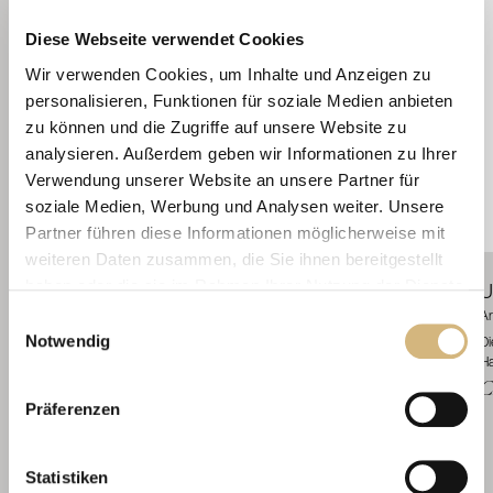
Diese Webseite verwendet Cookies
Wir verwenden Cookies, um Inhalte und Anzeigen zu
personalisieren, Funktionen für soziale Medien anbieten
zu können und die Zugriffe auf unsere Website zu
analysieren. Außerdem geben wir Informationen zu Ihrer
Verwendung unserer Website an unsere Partner für
soziale Medien, Werbung und Analysen weiter. Unsere
Partner führen diese Informationen möglicherweise mit
weiteren Daten zusammen, die Sie ihnen bereitgestellt
haben oder die sie im Rahmen Ihrer Nutzung der Dienste
Shaving Balm
Skin Comfort
U
gesammelt haben.
Einwilligungsauswahl
Artikelnr. 81100 · 120 ml
Ar
Notwendig
Diese speziell für Männerhaut konzipierte Multifunktionspflege leistet weit mehr als
Di
Erfahren Sie in unserer
Datenschutzrichtlinie
und im
herkömmliche After Shave- und Anti-Aging-Pflegen.
Ha
Ak
CHF 62.40
C
Impressum
mehr darüber, wer wir sind, wie Sie uns
Präferenzen
kontaktieren können und wie wir personenbezogene
Daten verarbeiten.
Statistiken