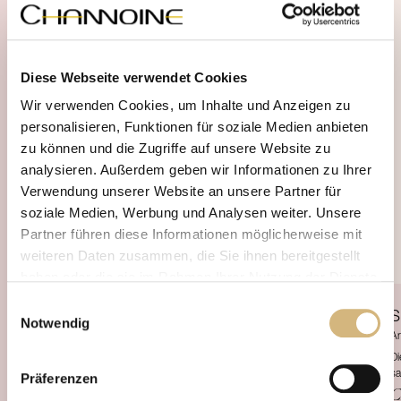
Diese Webseite verwendet Cookies
Wir verwenden Cookies, um Inhalte und Anzeigen zu
personalisieren, Funktionen für soziale Medien anbieten
zu können und die Zugriffe auf unsere Website zu
analysieren. Außerdem geben wir Informationen zu Ihrer
Verwendung unserer Website an unsere Partner für
soziale Medien, Werbung und Analysen weiter. Unsere
Partner führen diese Informationen möglicherweise mit
weiteren Daten zusammen, die Sie ihnen bereitgestellt
haben oder die sie im Rahmen Ihrer Nutzung der Dienste
gesammelt haben.
Einwilligungsauswahl
Body Elixir
Delightful Beautifying
S
Notwendig
Artikelnr. 13301 · 200 ml
Ar
Erfahren Sie in unserer
Datenschutzrichtlinie
und im
Unmittelbares Wohlgefühl und höchster Pflegekomfort ist das Empfinden, wenn Du
Di
Impressum
mehr darüber, wer wir sind, wie Sie uns
Dich mit diesem wertvollen Body-Fluid verwöhnst. Erlebe die unendlich seidig-
sa
Präferenzen
kontaktieren können und wie wir personenbezogene
weiche und wertvolle Pflegetextur, die die Haut mit allen Feuchtigkeits- und
Pflegeer
CHF 36.20
C