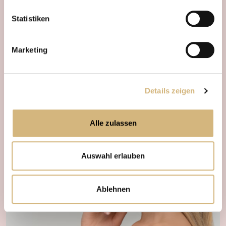
Daten verarbeiten.
zellstimulierenden ...
Ha
Statistiken
Marketing
Details zeigen
Alle zulassen
Auswahl erlauben
Ablehnen