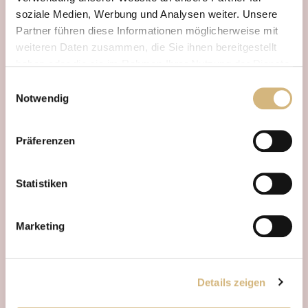
Leitwirkstoffe
soziale Medien, Werbung und Analysen weiter. Unsere
Partner führen diese Informationen möglicherweise mit
weiteren Daten zusammen, die Sie ihnen bereitgestellt
haben oder die sie im Rahmen Ihrer Nutzung der Dienste
gesammelt haben.
Einwilligungsauswahl
Notwendig
Erfahren Sie in unserer
Datenschutzrichtlinie
und im
Impressum
mehr darüber, wer wir sind, wie Sie uns
Präferenzen
kontaktieren können und wie wir personenbezogene
Daten verarbeiten.
Statistiken
Marketing
Details zeigen