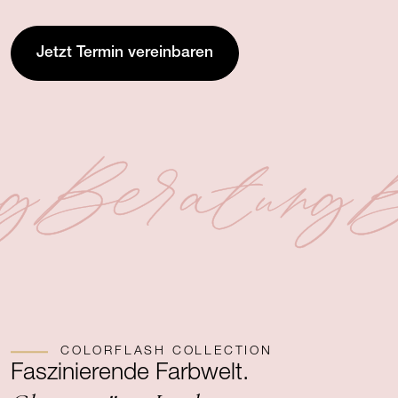
Jetzt Termin vereinbaren
g
Beratung
B
COLORFLASH COLLECTION
Faszinierende Farbwelt.