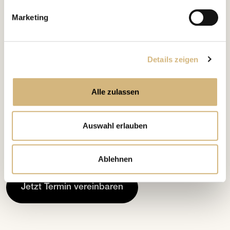
Marketing
INDIVIDUELL UND KOSTENFREI
Beratungstermin
Jetzt
vereinbaren.
Details zeigen
Buche jetzt Deinen individuellen Beratungstermin und
erhalte eine kompetente und kostenlose Beratung,
Alle zulassen
abgestimmt auf Deine Bedürfnisse.
Bei CHANNOINE stehst Du im Mittelpunkt und unsere
Auswahl erlauben
Expert/-innen sind für Dich da, wenn Du uns brauchst.
Wir freuen uns auf DICH!
Ablehnen
Jetzt Termin vereinbaren