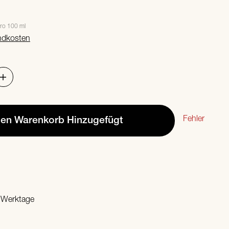
ro 100 ml
ndkosten
Fehler
den Warenkorb
Hinzugefügt
2 Werktage