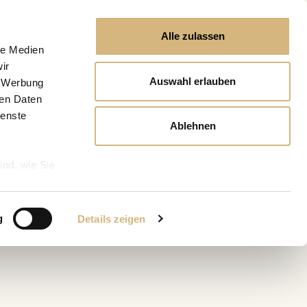
Alle zulassen
le Medien
ir
Auswahl erlauben
, Werbung
ren Daten
ienste
Ablehnen
ind, wie Sie
g
Details zeigen