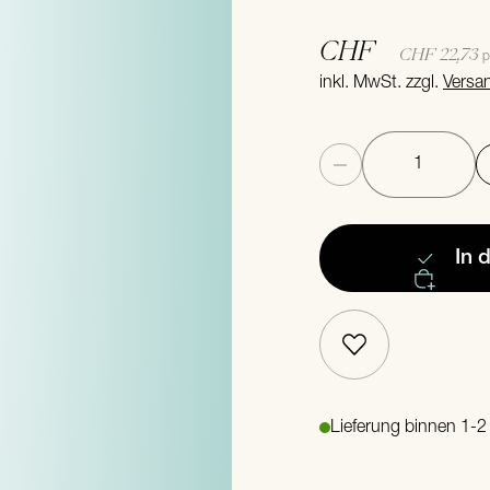
CHF
CHF 22,73
p
inkl. MwSt. zzgl.
Versa
Anzahl
In 
Lieferung binnen 1-