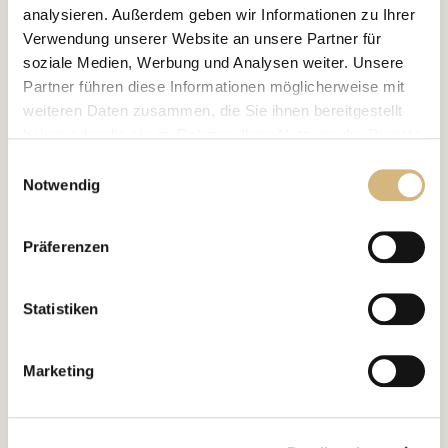
Eigenschaften
analysieren. Außerdem geben wir Informationen zu Ihrer
Verwendung unserer Website an unsere Partner für
soziale Medien, Werbung und Analysen weiter. Unsere
Partner führen diese Informationen möglicherweise mit
Leitwirkstoffe
weiteren Daten zusammen, die Sie ihnen bereitgestellt
haben oder die sie im Rahmen Ihrer Nutzung der Dienste
gesammelt haben.
Einwilligungsauswahl
Notwendig
Erfahren Sie in unserer
Datenschutzrichtlinie
und im
Impressum
mehr darüber, wer wir sind, wie Sie uns
Präferenzen
kontaktieren können und wie wir personenbezogene
Daten verarbeiten.
Statistiken
Marketing