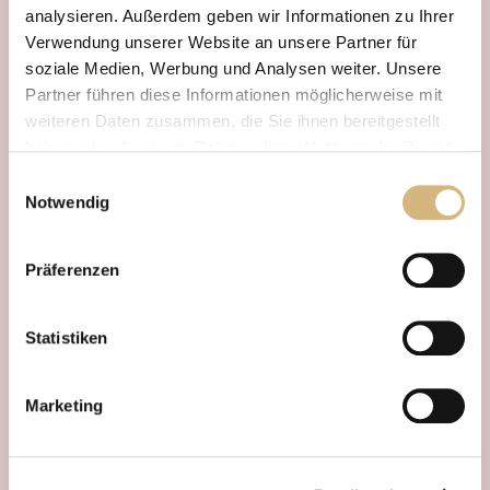
Eigenschaften
analysieren. Außerdem geben wir Informationen zu Ihrer
Verwendung unserer Website an unsere Partner für
soziale Medien, Werbung und Analysen weiter. Unsere
Partner führen diese Informationen möglicherweise mit
Leitwirkstoffe
weiteren Daten zusammen, die Sie ihnen bereitgestellt
haben oder die sie im Rahmen Ihrer Nutzung der Dienste
gesammelt haben.
Einwilligungsauswahl
Notwendig
Erfahren Sie in unserer
Datenschutzrichtlinie
und im
Impressum
mehr darüber, wer wir sind, wie Sie uns
Präferenzen
kontaktieren können und wie wir personenbezogene
Daten verarbeiten.
Statistiken
Marketing