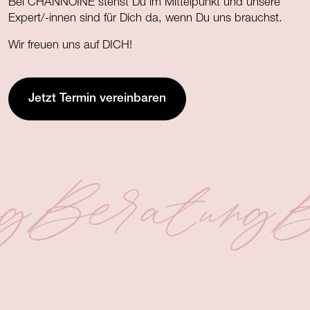
Bei CHANNOINE stehst Du im Mittelpunkt und unsere
Expert/-innen sind für Dich da, wenn Du uns brauchst.
Wir freuen uns auf DICH!
Jetzt Termin vereinbaren
g
Beratung
B