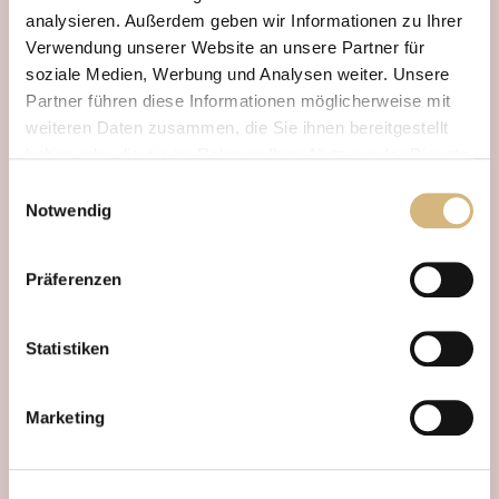
analysieren. Außerdem geben wir Informationen zu Ihrer
Verwendung unserer Website an unsere Partner für
soziale Medien, Werbung und Analysen weiter. Unsere
Partner führen diese Informationen möglicherweise mit
weiteren Daten zusammen, die Sie ihnen bereitgestellt
haben oder die sie im Rahmen Ihrer Nutzung der Dienste
gesammelt haben.
Einwilligungsauswahl
Notwendig
Erfahren Sie in unserer
Datenschutzrichtlinie
und im
Impressum
mehr darüber, wer wir sind, wie Sie uns
Präferenzen
kontaktieren können und wie wir personenbezogene
Daten verarbeiten.
INDIVIDUELL UND KOSTENFREI
Statistiken
Beratungstermin
Jetzt
vereinbaren.
Buche jetzt Deinen individuellen Beratungstermin und
Marketing
erhalte eine kompetente und kostenlose Beratung,
abgestimmt auf Deine Bedürfnisse.