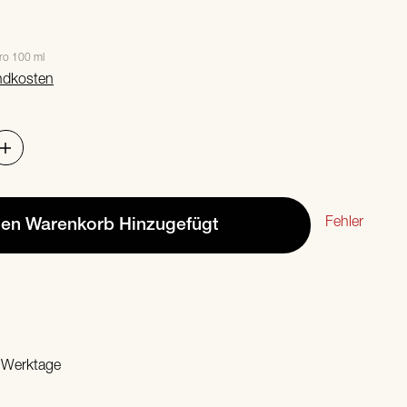
ro 100 ml
ndkosten
Fehler
den Warenkorb
Hinzugefügt
2 Werktage