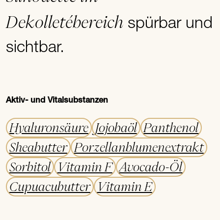
Dekolletébereich
spürbar und
sichtbar.
Aktiv- und Vitalsubstanzen
Hyaluronsäure
Jojobaöl
Panthenol
Sheabutter
Porzellanblumenextrakt
Sorbitol
Vitamin F
Avocado-Öl
Cupuacubutter
Vitamin E