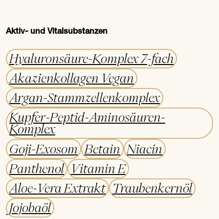
Aktiv- und Vitalsubstanzen
Hyaluronsäure-Komplex 7-fach
Akazienkollagen Vegan
Argan-Stammzellenkomplex
Kupfer-Peptid-Aminosäuren-
Komplex
Goji-Exosom
Betain
Niacin
Panthenol
Vitamin E
Aloe-Vera Extrakt
Traubenkernöl
Jojobaöl