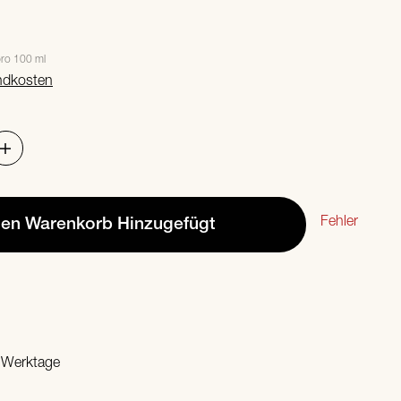
ro 100 ml
ndkosten
Fehler
den Warenkorb
Hinzugefügt
2 Werktage