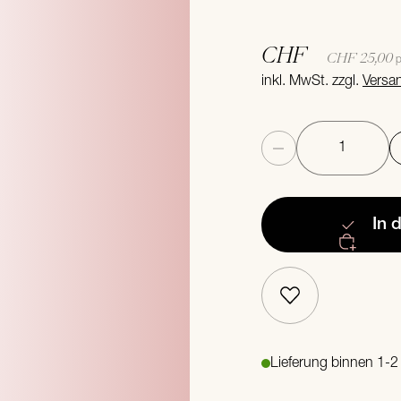
CHF
CHF 25,00
p
inkl. MwSt. zzgl.
Versa
Anzahl
In 
Lieferung binnen 1-