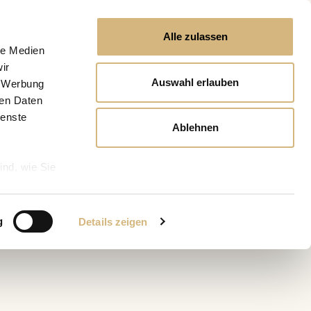
Alle zulassen
le Medien
ir
Auswahl erlauben
, Werbung
ren Daten
ienste
Ablehnen
ind, wie Sie
g
Details zeigen