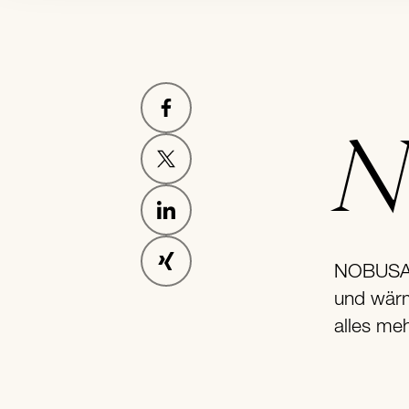
Nichts ist am Markt mehr gefürchtet als kritisch
NOBUSAN-
und wärm
alles meh