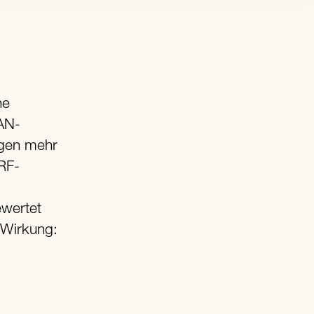
AN-
rgen mehr
RF-
wertet
 Wirkung: