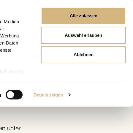
Alle zulassen
le Medien
ir
Auswahl erlauben
, Werbung
ren Daten
ienste
Ablehnen
ind, wie Sie
g
Details zeigen
n unter