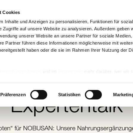
t Cookies
 Inhalte und Anzeigen zu personalisieren, Funktionen für sozia
e Zugriffe auf unsere Website zu analysieren. Außerdem geben w
rwendung unserer Website an unsere Partner für soziale Medien
re Partner führen diese Informationen möglicherweise mit weite
ereitgestellt haben oder die sie im Rahmen Ihrer Nutzung der D
NOBUSAN
tenschutzrichtlinie
und im
Impressum
mehr darüber, wer wir s
NOBUSAN-
nd wie wir personenbezogene Daten verarbeiten.
Präferenzen
Statistiken
Marketin
Expertentalk
oten“ für NOBUSAN: Unsere Nahrungsergänzunge