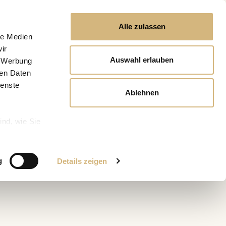
Alle zulassen
le Medien
ir
Auswahl erlauben
, Werbung
ren Daten
ienste
Ablehnen
ind, wie Sie
g
Details zeigen