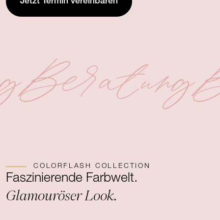
Jetzt Termin vereinbaren
g
Beratung
B
COLORFLASH COLLECTION
Faszinierende Farbwelt.
Glamouröser Look.