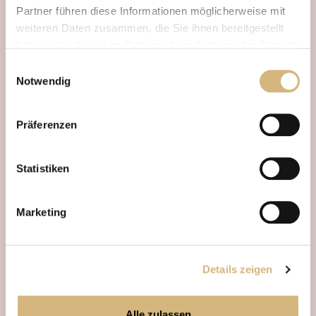
Partner führen diese Informationen möglicherweise mit
weiteren Daten zusammen, die Sie ihnen bereitgestellt
haben oder die sie im Rahmen Ihrer Nutzung der Dienste
gesammelt haben.
Einwilligungsauswahl
Notwendig
Erfahren Sie in unserer
Datenschutzrichtlinie
und im
Impressum
mehr darüber, wer wir sind, wie Sie uns
Präferenzen
kontaktieren können und wie wir personenbezogene
Daten verarbeiten.
Statistiken
Marketing
Details zeigen
Alle zulassen