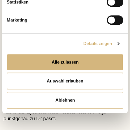
Statistiken
Marketing
Details zeigen
Alle zulassen
Auswahl erlauben
FIND YOUR MATCH
analysieren
Jetzt Hautbild
!
Ablehnen
Nimm Dir ein paar Minuten Zeit für Deine webbasierte
Hautbildanalyse und finde heraus, welche Pflege
punktgenau zu Dir passt.