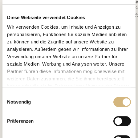
TAGESCREME: Dieses einzigartig seidig luxuriöse High-End-Pflegekonzentrat
NA
verwöhnt die Haut mit wertvollsten Multi-Target-Intensiv-Additiven.
Ko
€ 71,80
€
Diese Webseite verwendet Cookies
Wir verwenden Cookies, um Inhalte und Anzeigen zu
personalisieren, Funktionen für soziale Medien anbieten
zu können und die Zugriffe auf unsere Website zu
analysieren. Außerdem geben wir Informationen zu Ihrer
Verwendung unserer Website an unsere Partner für
soziale Medien, Werbung und Analysen weiter. Unsere
Partner führen diese Informationen möglicherweise mit
weiteren Daten zusammen, die Sie ihnen bereitgestellt
haben oder die sie im Rahmen Ihrer Nutzung der Dienste
gesammelt haben.
Einwilligungsauswahl
Notwendig
Erfahren Sie in unserer
Datenschutzrichtlinie
und im
Impressum
mehr darüber, wer wir sind, wie Sie uns
Präferenzen
kontaktieren können und wie wir personenbezogene
Daten verarbeiten.