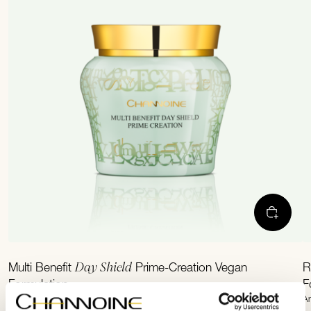
Day Shield
Multi Benefit
Prime-Creation Vegan
R
Formulation
F
Artikelnr. 12220 · 60 ml
Ar