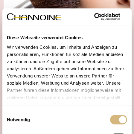
Diese Webseite verwendet Cookies
Wir verwenden Cookies, um Inhalte und Anzeigen zu
personalisieren, Funktionen für soziale Medien anbieten
zu können und die Zugriffe auf unsere Website zu
analysieren. Außerdem geben wir Informationen zu Ihrer
Verwendung unserer Website an unsere Partner für
INDIVIDUELL UND KOSTENFREI
soziale Medien, Werbung und Analysen weiter. Unsere
Beratungstermin
Jetzt
vereinbaren.
Partner führen diese Informationen möglicherweise mit
weiteren Daten zusammen, die Sie ihnen bereitgestellt
Buche jetzt Deinen individuellen Beratungstermin und
haben oder die sie im Rahmen Ihrer Nutzung der Dienste
erhalte eine kompetente und kostenlose Beratung,
gesammelt haben.
Einwilligungsauswahl
abgestimmt auf Deine Bedürfnisse.
Notwendig
Erfahren Sie in unserer
Datenschutzrichtlinie
und im
Bei CHANNOINE stehst Du im Mittelpunkt und unsere
Impressum
mehr darüber, wer wir sind, wie Sie uns